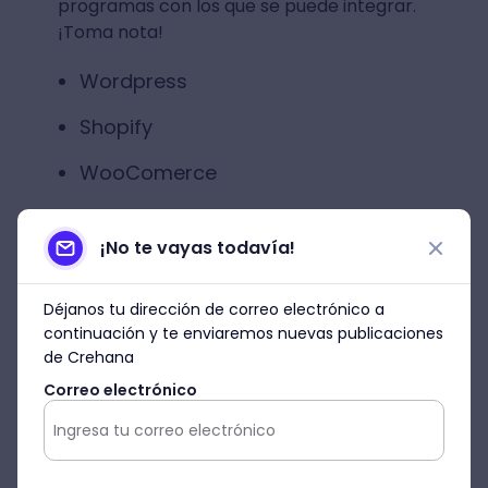
programas con los que se puede integrar.
¡Toma nota!
Wordpress
Shopify
WooComerce
OpenCart
¡No te vayas todavía!
Magneto
VirtueMart
Déjanos tu dirección de correo electrónico a
continuación y te enviaremos nuevas publicaciones
ZenCart
de Crehana
Correo electrónico
Drupal
Shopware