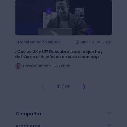
Transformación digital
Articulo
7 min.
Trans
¿Qué es UX y UI? Descubre todo lo que hay
Mejor
detrás en el diseño de un sitio o una app
public
Hans Baumann - 23 Feb 22
Mi
01
/ 09
Compañía
Productos