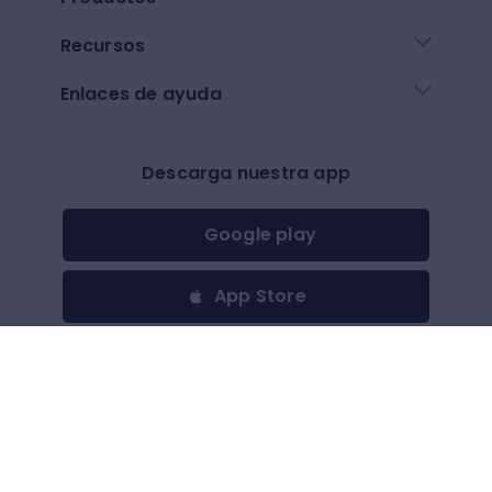
Recursos
Enlaces de ayuda
Descarga nuestra app
Google play
App Store
Otros
$
(
USD
)