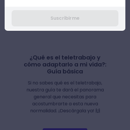
JTL- Shop
Prestashop
Suscribirme
OSCCommerce
¿Qué es el teletrabajo y
cómo adaptarlo a mi vida?:
Guía básica
Si no sabes qué es el teletrabajo,
nuestra guía te dará el panorama
general que necesitas para
acostumbrarte a esta nueva
normalidad. ¡Descárgala ya! 🙌