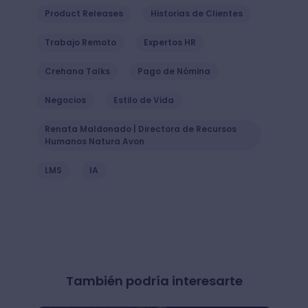
Product Releases
Historias de Clientes
Trabajo Remoto
Expertos HR
Crehana Talks
Pago de Nómina
Negocios
Estilo de Vida
Renata Maldonado | Directora de Recursos
Humanos Natura Avon
LMS
IA
También podría interesarte