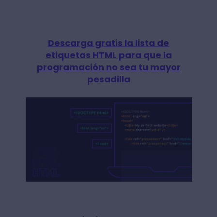
Descarga gratis la lista de
etiquetas HTML para que la
programación no sea tu mayor
pesadilla