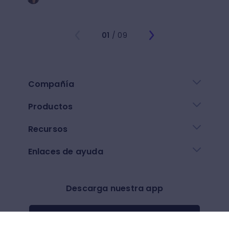
01
/ 09
Compañía
Productos
Recursos
Enlaces de ayuda
Descarga nuestra app
Google play