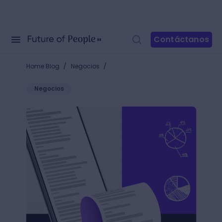
Contáctanos
/
/
Home Blog
Negocios
Negocios
Big Data Analytics: qué es y por qué necesitas aplic