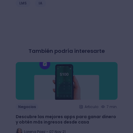
LMS
IA
También podría interesarte
Negocios
Articulo
7 min.
Nego
Descubre las mejores apps para ganar dinero
+65 e
y obtén más ingresos desde casa
largo
Lorena Paez - 07 Nov 21
An