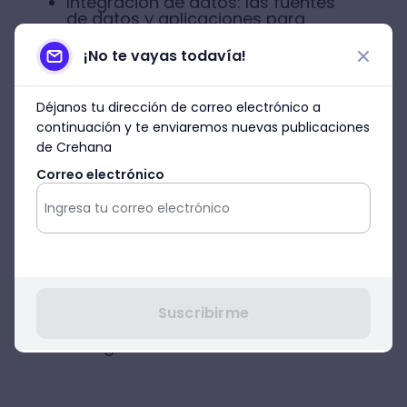
Integración de datos: las fuentes
de datos y aplicaciones para
obtenerlos son miles. Por ejemplos,
vienen de CRMs, e-commerces,
¡No te vayas todavía!
softwares de gestión, etc. Integrar
todo esto no resulta cosa fácil.
Déjanos tu dirección de correo electrónico a
continuación y te enviaremos nuevas publicaciones
de Crehana
Los datos no estructurados: como
Correo electrónico
mencionamos anteriormente, son
datos que se encuentran en bases
no tradicionales. Si bien tienen
información bastante rica, son más
difíciles de recopilar, por ejemplo,
los correos electrónicos. Para que
los almacenes de datos de las
empresas encuentren esta
información es necesario el uso de
Suscribirme
tecnología más avanzada como la
inteligencia artificial.