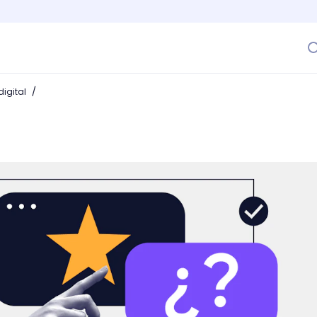
/
igital
mpra: 5 etapas para conquistar a tus clientes