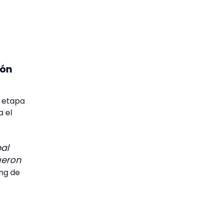
ión
a etapa
a el
bal
ueron
ing de