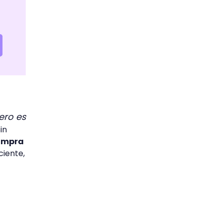
pero es
in
compra
ciente,