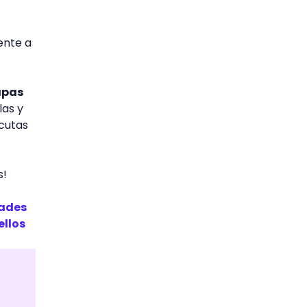
ente a
apas
as y
ecutas
s!
dades
ellos