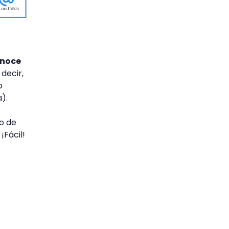
onoce
 decir,
o
).
o de
¡Fácil!