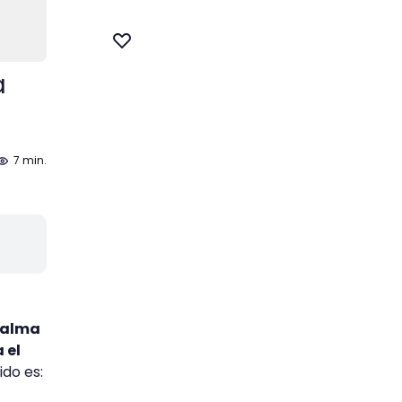
a
7 min.
l alma
 el
ido es: