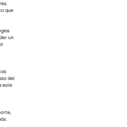
mia,
co que
egias
der un
a!
cas
aso del
a este
orte,
más.