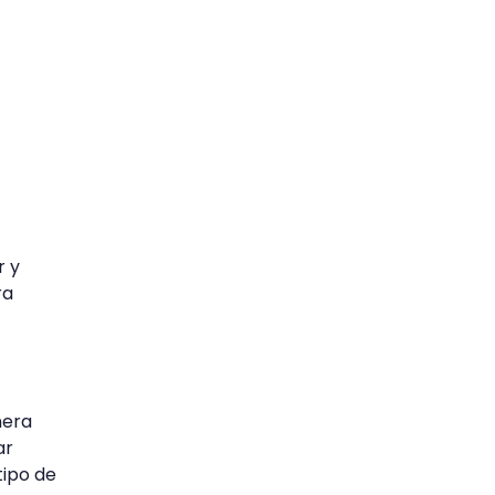
r y
ra
nera
ar
tipo de