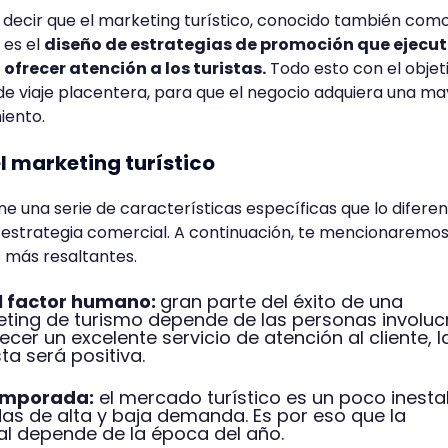
 decir que el marketing turístico, conocido también com
 es el
diseño de estrategias de promoción que ejecu
frecer atención a los turistas.
Todo esto con el objet
de viaje placentera, para que el negocio adquiera una ma
iento.
l marketing turístico
ene una serie de características específicas que lo difere
e estrategia comercial. A continuación, te mencionaremo
s más resaltantes.
l factor humano:
gran parte del éxito de una
eting de turismo depende de las personas involu
recer un excelente servicio de atención al cliente, l
sta será positiva.
emporada:
el mercado turístico es un poco inesta
s de alta y baja demanda. Es por eso que la
al depende de la época del año.