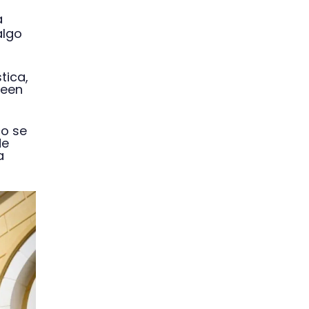
a
algo
tica,
veen
co se
de
a