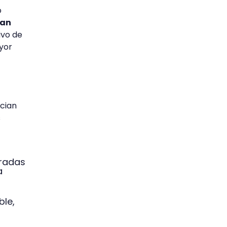
o
tan
ivo de
yor
ncian
s
cradas
a
ble,