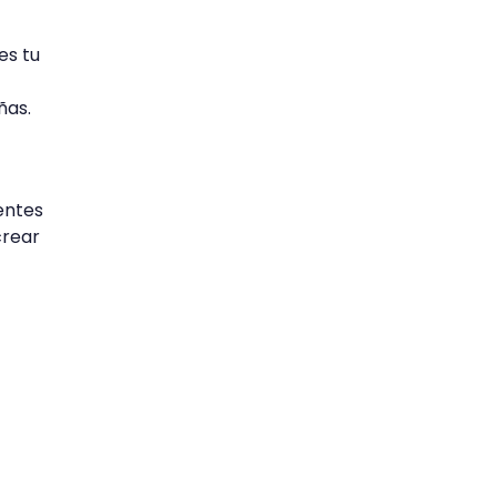
es tu
ñas.
ientes
crear