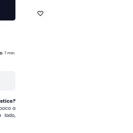
7 min.
stico?
 poco a
 lado,