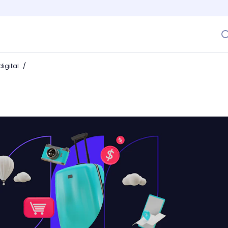
/
igital
ía completa para triunfar