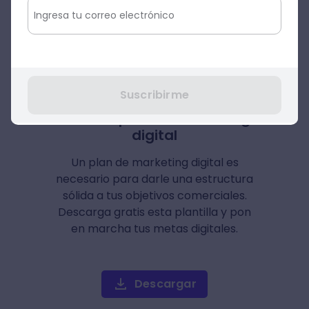
competir en Facebook y, por otro lado, ir
creciendo progresivamente en
Instagram.
Suscribirme
Plantilla plan de marketing
digital
Un plan de marketing digital es
necesario para darle una estructura
sólida a tus objetivos comerciales.
Descarga gratis esta plantilla y pon
en marcha tus metas digitales.
Descargar