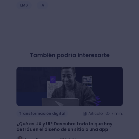
LMS
IA
También podría interesarte
Transformación digital
Articulo
7 min.
Trans
¿Qué es UX y UI? Descubre todo lo que hay
Mejor
detrás en el diseño de un sitio o una app
public