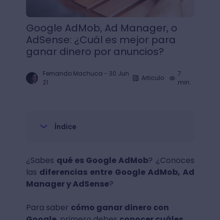
Google AdMob, Ad Manager, o
AdSense: ¿Cuál es mejor para
ganar dinero por anuncios?
Fernando Machuca
-
30 Jun
7
Articulo
21
min.
Índice
¿Sabes
qué es Google AdMob
? ¿Conoces
las
diferencias entre Google AdMob, Ad
Manager y AdSense
?
Para saber
cómo ganar dinero con
Google
, primero debes
conocer cuáles