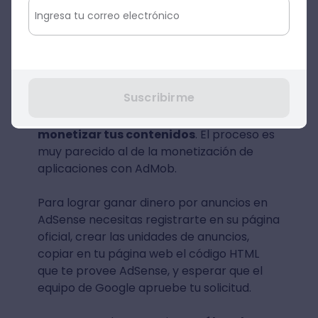
Fuente: Google Ad Manager
¿Cómo ganar dinero con Google
AdSense?
Suscribirme
Si quieres saber cómo ganar dinero con
AdSense, primero
debes aprender a
monetizar tus contenidos
. El proceso es
muy parecido al de la monetización de
aplicaciones con AdMob.
Para lograr ganar dinero por anuncios en
AdSense necesitas registrarte en su página
oficial, crear las unidades de anuncios,
copiar en tu página web el código HTML
que te provee AdSense, y esperar que el
equipo de Google apruebe tu solicitud.