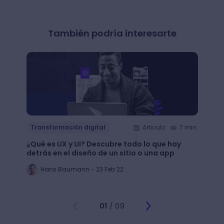
También podría interesarte
Transformación digital
Articulo
7 min.
Trans
¿Qué es UX y UI? Descubre todo lo que hay
Mejor
detrás en el diseño de un sitio o una app
public
Hans Baumann - 23 Feb 22
Mi
01
/ 09