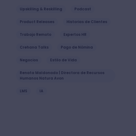
Upskilling & Reskilling
Podcast
Product Releases
Historias de Clientes
Trabajo Remoto
Expertos HR
Crehana Talks
Pago de Nómina
Negocios
Estilo de Vida
Renata Maldonado | Directora de Recursos
Humanos Natura Avon
LMS
IA