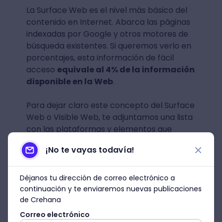
La Surface Web es el nivel más básico del
contenido en Internet. Abarca las páginas
indexadas por Google y otros motores de
búsqueda existentes. Si queremos verlo en
porcentajes, esta información de fácil
acceso
equivale al 4% de la información
disponible en la Web
.
Para dejar claro este concepto del Surface
Web o Visible Web, te adjuntamos una lista
con las plataformas y elementos que
forman parte de esta sección de la Web:
¡No te vayas todavía!
Páginas encontradas por Google, Bing
o
Reddit
Déjanos tu dirección de correo electrónico a
continuación y te enviaremos nuevas publicaciones
Respuestas de Yahoo
de Crehana
Correo electrónico