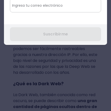
Información de Wikipedia
Redes sociales como Facebook,
Instagram, Twitter, entre otras.
Otro detalle importante es que en este
Suscribirme
nivel de internet, nosotros como usuarios
ordinarios y curiosos del
Desarrollo Web
,
podemos ser fácilmente rastreables
gracias a nuestra dirección IP. Por ello, este
bajo nivel de seguridad y privacidad es una
de las razones por las que la Deep Web se
ha desarrollado con los años.
¿Qué es la Dark Web?
La Dark Web, también conocida como red
oscura, se puede describir como
una gran
cantidad de páginas ocultas dentro de