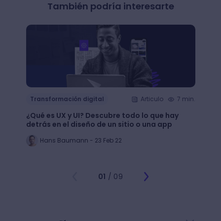
También podría interesarte
Transformación digital
Articulo
7 min.
Trans
¿Qué es UX y UI? Descubre todo lo que hay
Mejor
detrás en el diseño de un sitio o una app
public
Hans Baumann - 23 Feb 22
Mi
01
/ 09