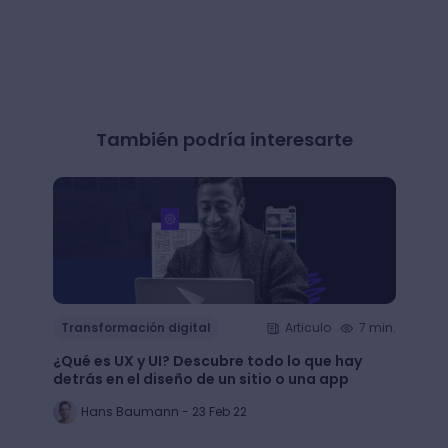
También podría interesarte
Transformación digital
Articulo
7 min.
Trans
¿Qué es UX y UI? Descubre todo lo que hay
Mejor
detrás en el diseño de un sitio o una app
public
Hans Baumann - 23 Feb 22
Mi