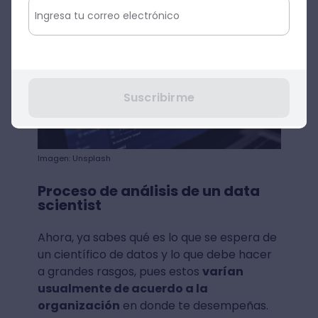
Suscribirme
Imagen: Unsplash
Proceso de análisis de un data
scientist
Ahora, ya sabes qué es lo que se espera de
un científico de datos y lo que debe hacer
a grandes rasgos, pues estos
varían
usualmente de acuerdo a la
organización
en donde te desempeñas.