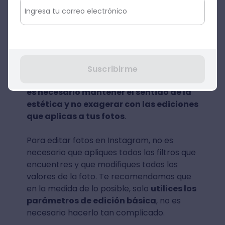
usar.
5. Edita solo lo necesario
Editar fotos con filtros de Instagram es una
buena idea para quienes son principiantes
Suscribirme
en los temas de la fotografía, sin embargo,
es necesario mantener el sentido de la
estética y no exagerar con las ediciones
que aplicas a tus fotos
.
Para editar fotos en Instagram, no es
necesario que apliques todos los filtros que
encuentres y que modifiques todos los
valores de la foto. Te recomendamos que
en la medida de lo posible, solo
utilices los
parámetros de edición básica
, no es
necesario hacerlo tan complicado.