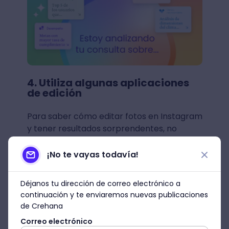
4. Utiliza algunas aplicaciones
de edición
Para saber cómo editar fotos en Instagram
y tener resultados sorprendentes, no
tienes que ser un erudito de la fotografía.
La tecnología ha facilitado muchas
¡No te vayas todavía!
cosas
, entre ellas, la edición de fotos.
Déjanos tu dirección de correo electrónico a
Si quieres
editar fotos como un
continuación y te enviaremos nuevas publicaciones
profesional
, puedes descargar algunas
de Crehana
aplicaciones para editar fotos en el celular,
Correo electrónico
muchas de ellas son gratuitas y fáciles de