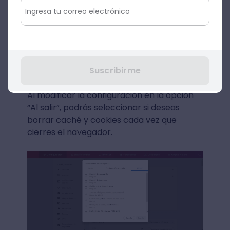
3. Selecciona el
rango temporal
y los
elementos que deseas eliminar
4.
Confirma haciendo clic en borrar
Suscribirme
datos
Al modificar la configuración en la opción
“Al salir”, podrás seleccionar si deseas
borrar caché y cookies cada vez que
cierres el navegador.