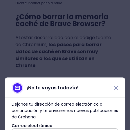
Fuente: Internet paso a paso
¿Cómo borrar la memoria
caché de Brave Browser?
Al estar desarrollado con el código fuente
de Chromium,
los pasos para borrar
datos de caché en Brave son muy
similares a los que se utilizan en
Chrome
.
Estos son los pasos que debes seguir.
¡No te vayas todavía!
1. Para tomar un atajo presiona
Ctrl+Shift+Delete
Déjanos tu dirección de correo electrónico a
continuación y te enviaremos nuevas publicaciones
2.
Selecciona las opciones
“Básico”,
de Crehana
“Configuración avanzada”, o “Al salir”, según
Correo electrónico
tu preferencia