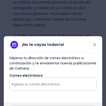
no sabías, los temas abarcan al borde del
navegador y muestran un fondo al abrir
una nueva pestaña. Para saber cómo
descargar o eliminar temas de Chrome,
sigue estos pasos.
Dale click al botón Aplicaciones en
la barra de marcadores.
¡No te vayas todavía!
Luego, selecciona la opción
Chrome Web Store.
Déjanos tu dirección de correo electrónico a
continuación y te enviaremos nuevas publicaciones
Selecciona la opción temas para
ver todo lo que Google ofrece.
de Crehana
Correo electrónico
Escoge una opción que te guste y
dale click a Añadir a Chrome.