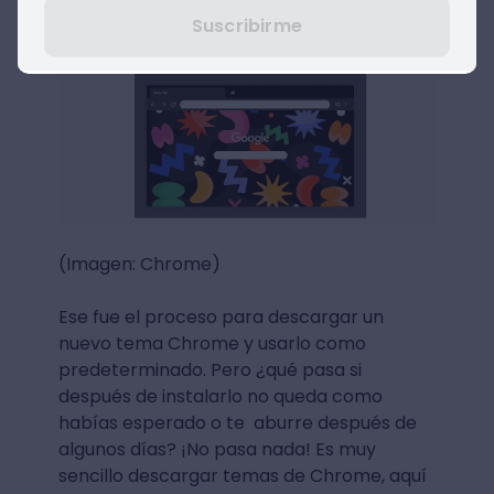
Suscribirme
(Imagen: Chrome)
Ese fue el proceso para descargar un
nuevo tema Chrome y usarlo como
predeterminado. Pero ¿qué pasa si
después de instalarlo no queda como
habías esperado o te aburre después de
algunos días? ¡No pasa nada! Es muy
sencillo descargar temas de Chrome, aquí