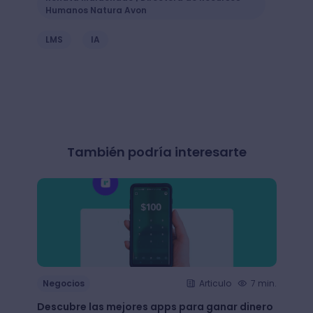
Humanos Natura Avon
LMS
IA
También podría interesarte
Negocios
Articulo
7 min.
Nego
Descubre las mejores apps para ganar dinero
+65 e