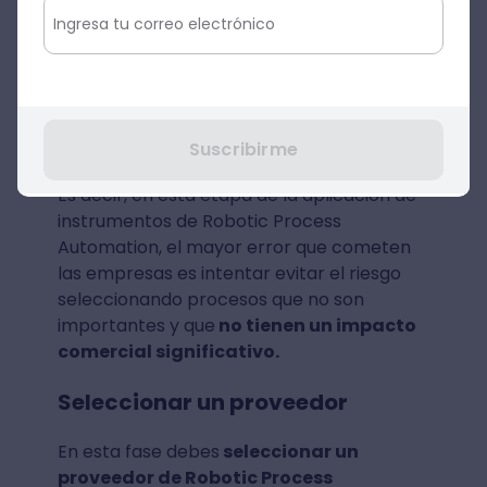
confirmar si la RPA es una buena opción.
De todas formas, considera que
no todos
los procesos de la empresa pueden ser
adecuados
para la implementación de
RPA.
Suscribirme
Es decir, en esta etapa de la aplicación de
instrumentos de Robotic Process
Automation, el mayor error que cometen
las empresas es intentar evitar el riesgo
seleccionando procesos que no son
importantes y que
no tienen un impacto
comercial significativo.
Seleccionar un proveedor
En esta fase debes
seleccionar un
proveedor de Robotic Process