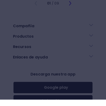
01
/ 09
Compañía
Productos
Recursos
Enlaces de ayuda
Descarga nuestra app
Google play
App Store