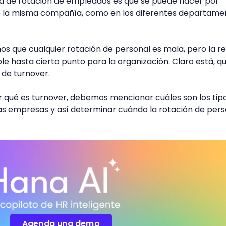
asa de rotación de empleados es que se puede hacer por
 la misma compañía, como en los diferentes departame
que cualquier rotación de personal es mala, pero la re
le hasta cierto punto para la organización. Claro está, q
 de turnover.
 qué es turnover, debemos mencionar cuáles son los tip
as empresas y así determinar cuándo la rotación de pers
Agenda una demo