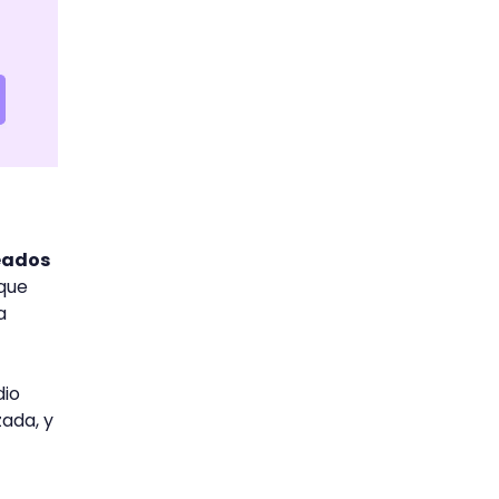
eados
 que
a
dio
zada, y