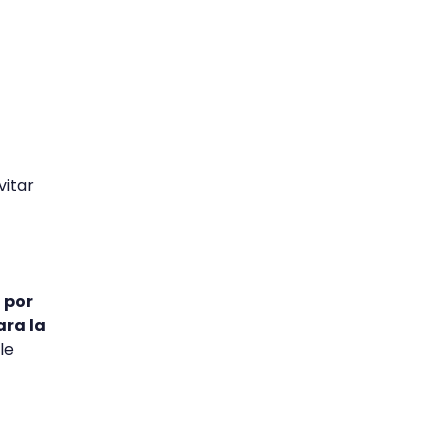
vitar
 por
ara la
le