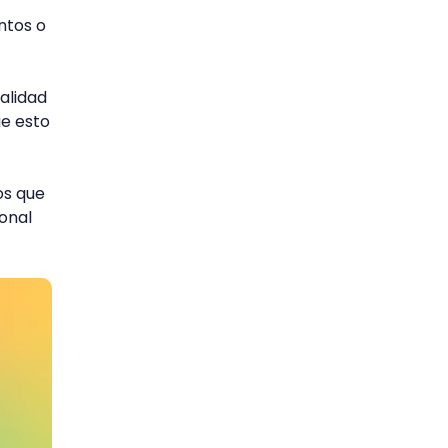
ntos o
alidad
ue esto
os que
onal