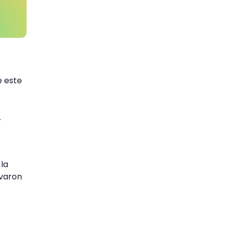
e este
.
 la
evaron