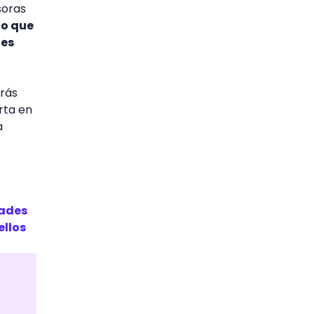
soras
no que
 es
erás
rta en
a
dades
ellos