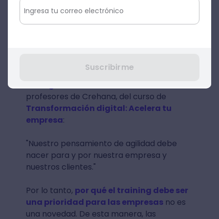
necesariamente con la mera
incorporación de nueva tecnología en la
compañía sino, también, en el crecimiento
y desarrollo de las habilidades de los
colaboradores de la misma.
Suscribirme
Revisemos lo que menciona
Claudio
Rodrigues De Oliveira
, uno de nuestros
profesores de Crehana, del curso de
Transformación digital: Acelera tu
empresa
:
"Nuestro pensamiento de agilidad debe
nacer para y por nuestra empresa y
nuestros clientes."
Por lo tanto,
por qué el training debe ser
una prioridad para las empresas
no es
una novedad. De esta manera, las