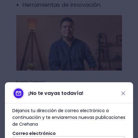
Herramientas de innovación.
Fuente: Crehana
¡No te vayas todavía!
3. Digital Mindset
Como señala
Forbes
,
la pandemia
Déjanos tu dirección de correo electrónico a
aceleró en meses la necesidad de la
continuación y te enviaremos nuevas publicaciones
de Crehana
transformación digital
en las
empresas
. Esto no tiene que ver
Correo electrónico