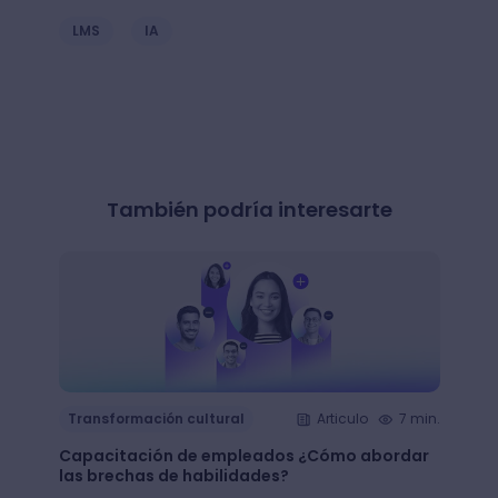
LMS
IA
También podría interesarte
Transformación cultural
Articulo
7 min.
Trans
Capacitación de empleados ¿Cómo abordar
LMS: ¿
las brechas de habilidades?
plata