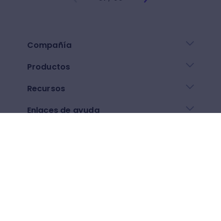
Compañía
Productos
Recursos
Enlaces de ayuda
Descarga nuestra app
Google play
App Store