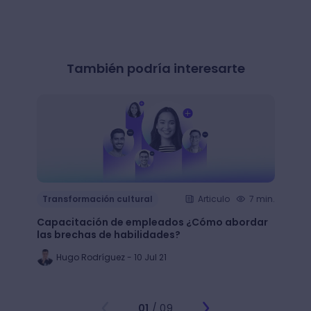
También podría interesarte
Transformación cultural
Articulo
7 min.
Trans
Capacitación de empleados ¿Cómo abordar
LMS: ¿
las brechas de habilidades?
plata
Hugo Rodríguez - 10 Jul 21
Ju
01
/ 09