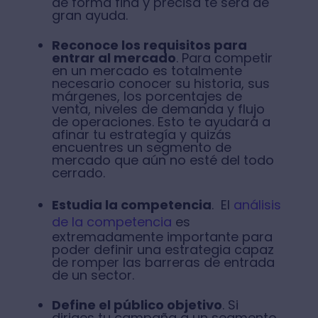
de forma fina y precisa te será de
gran ayuda.
Reconoce los requisitos para
entrar al mercado
. Para competir
en un mercado es totalmente
necesario conocer su historia, sus
márgenes, los porcentajes de
venta, niveles de demanda y flujo
de operaciones. Esto te ayudará a
afinar tu estrategía y quizás
encuentres un segmento de
mercado que aún no esté del todo
cerrado.
Estudia la competencia
. El
análisis
de la competencia
es
extremadamente importante para
poder definir una estrategia capaz
de romper las barreras de entrada
de un sector.
Define el público objetivo
. Si
diriges tu campaña a un segmento