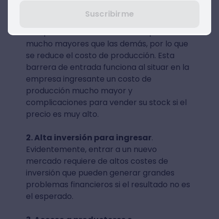
Suscribirme
1. Economías de escala
. Las grandes
compañías alcanzan niveles de producción
mucho mayores que las demás, por lo que
se reduce el costo de producción. Esta
barrera de entrada funciona al situar en la
empresa ingresante un costo de
producción mucho mayor y
complicaciones para vender su stock si el
precio es muy alto.
2. Alta inversión para ingresar
.
Evidentemente, entrar a un nuevo
mercado requiere de altos costes de
inversión que pueden generar grandes
problemas financieros si el resultado no es
el esperado.