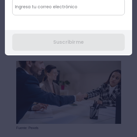
más.
Si sientes que debes mejorar en algunos
aspectos para este momento, inscríbete
en el
curso online de optimización de
Suscribirme
perfil para buscar empleo
y marca la
diferencia.
Fuente: Pexels