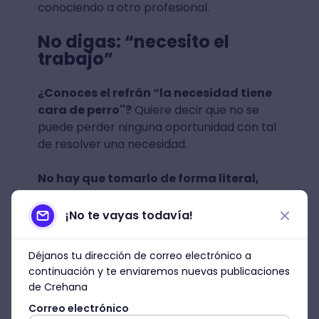
conociendo a otro profesional.
No digas: “necesito el
trabajo”
¿Conoces el refrán “la necesidad tiene
cara de perro''?
Quiere decir que no se
puede perder ninguna oportunidad con tal
de resolver una necesidad.
No hay que tomarlo de forma literal,
pero, sí es habitual que las personas
“rueguen” con tal de tener trabajo.
¡No te vayas todavía!
Pero,
utilizar frases como “necesito el
Déjanos tu dirección de correo electrónico a
trabajo” o “realmente quiero el
continuación y te enviaremos nuevas publicaciones
trabajo”, le permite ver al reclutador
de Crehana
que estás desesperado
y, por ende,
Correo electrónico
estarías postulándote porque sí y nada