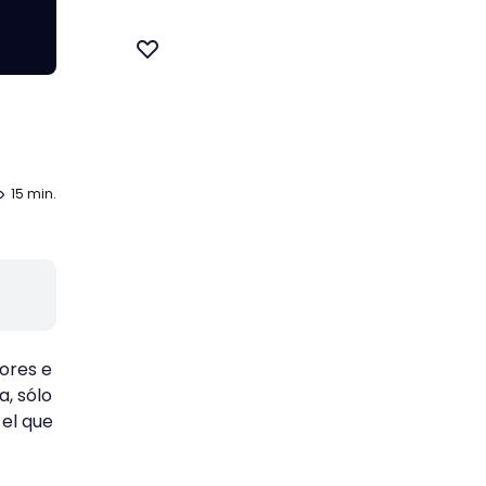
l
15 min.
dores e
, sólo
 el que