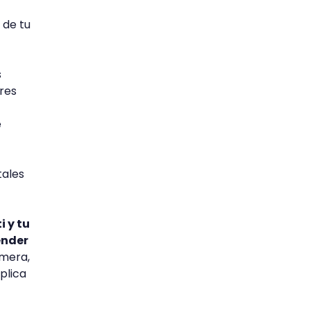
 de tu
s
res
e
tales
i y tu
ender
rmera,
plica