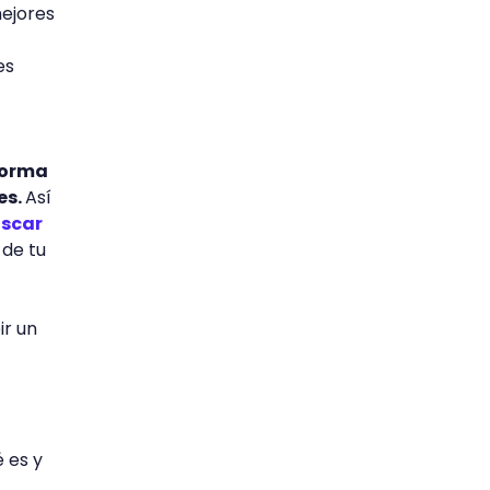
ejores
es
forma
es.
Así
scar
 de tu
ir un
 es y