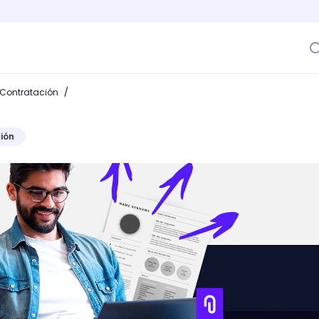
/
 Contratación
ión
profesional? ¡Aspira al empleo de tus sueños!