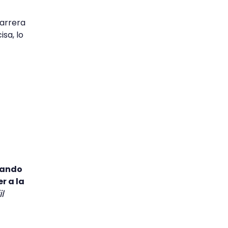
carrera
sa, lo
sando
r a la
l