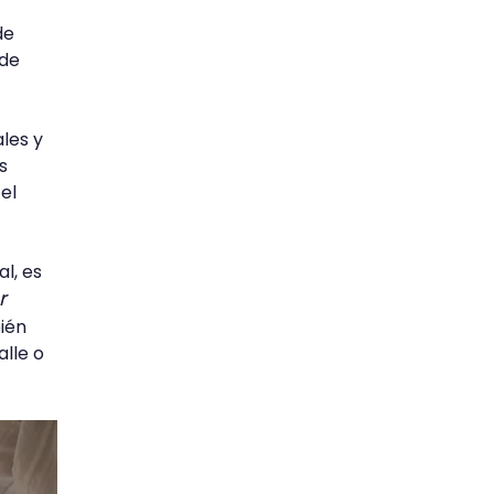
de
 de
les y
s
el
l, es
r
ién
lle o