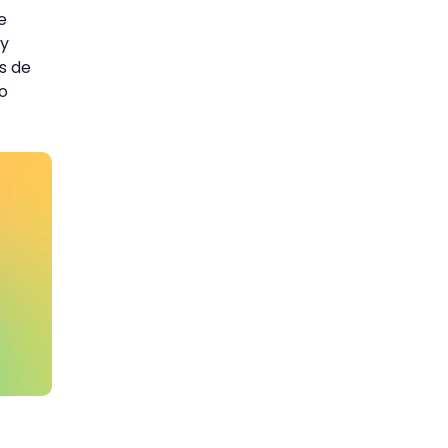
e
 y
s de
o