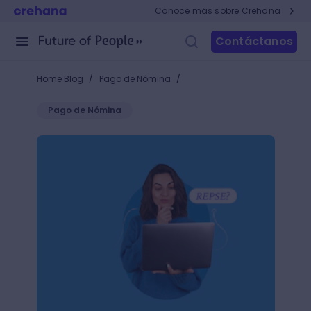
Conoce más sobre Crehana
Contáctanos
/
/
Home Blog
Pago de Nómina
Pago de Nómina
¿Qué es el REPSE en México y quiénes deben regist