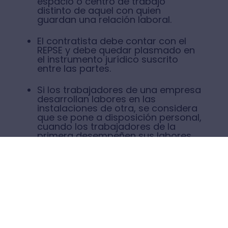
espacio o centro de trabajo
distinto de aquel con quien
guardan una relación laboral.
El contratista debe contar con el
REPSE y debe quedar plasmado en
el instrumento jurídico suscrito
entre las partes.
Si los trabajadores de una empresa
desarrollan labores en las
instalaciones de otra, se considera
que se pone a disposición personal,
cuando los trabajadores de la
primera desempeñen sus labores
en las instalaciones de la segunda
de forma permanente, indefinida o
periódica.
¿Qué gestiones de RR. HH.
tener en cuenta?
En base a toda la información del REPSE