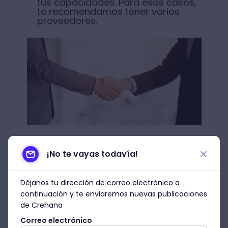
tus capacidades. Para esos casos,
te recomendamos tener varios
proveedores.
Fuente: Pexels
¡No te vayas todavía!
¿Cuáles son las ventajas
del outsourcing?
Déjanos tu dirección de correo electrónico a
continuación y te enviaremos nuevas publicaciones
Liderar un negocio no es un trabajo sencillo.
de Crehana
Y aunque cualquier emprendedor espera
Correo electrónico