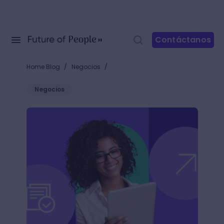
Contáctanos
/
/
Home Blog
Negocios
Negocios
¿Para qué sirve el outsourcing? Delega tareas y enf