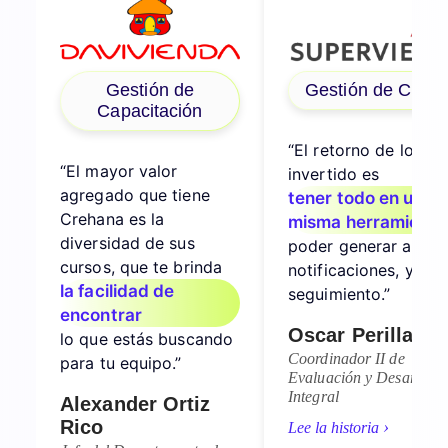
Gestión de
Gestión de Clima
Capacitación
“El retorno de lo
“El mayor valor
invertido es
agregado que tiene
tener todo en una
Crehana es la
misma herramienta
diversidad de sus
poder generar alerta
cursos, que te brinda
notificaciones, y hac
la facilidad de
seguimiento.”
encontrar
Oscar Perilla
lo que estás buscando
Coordinador II de
para tu equipo.”
Evaluación y Desarrollo
Integral
Alexander Ortiz
Rico
›
Lee la historia