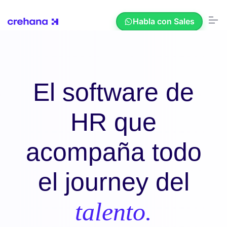
S
k
Habla con Sales
i
p
t
o
c
Soluciones
o
n
El software de
t
e
Recursos
n
HR que
t
Nosotros
acompaña todo
el journey del
Nuestros Clientes
talento.
Crehana AI