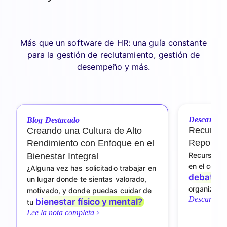
Más que un software de HR: una guía constante
para la gestión de reclutamiento, gestión de
desempeño y más.
Descargabl
Blog Destacado
Recurso
Creando una Cultura de Alto
Reporte 
Rendimiento con Enfoque en el
Recursos H
Bienestar Integral
en el coraz
¿Alguna vez has solicitado trabajar en
debates 
un lugar donde te sientas valorado,
organizaci
motivado, y donde puedas cuidar de
Descarga l
bienestar físico y mental?
tu
›
Lee la nota completa