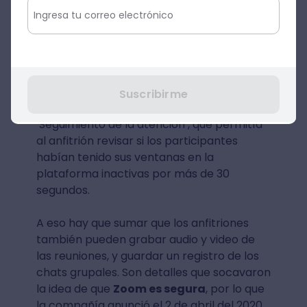
dijéramos que quizás, mientras atendías
una reunión, tu interlocutor estuvo
tomando registro de las cosas que hacías?
Si descubriste
cómo se utiliza Zoom
a
inicios del 2020, probablemente notaste
Suscribirme
que existía una función llamada
‘Seguimiento de la atención’, que permitía
al anfitrión revisar si los participantes
habían tenido sus ventanas en la
plataforma inactivas por más de 30
segundos.
A eso hay que sumar que los anfitriones
también pueden grabar audio y video de
las reuniones, y guardar un registro de los
chats grupales. Son detalles que socavaron
la idea de que
Zoom es segura
, por lo que
la compañía anunció el 2 de abril del 2020