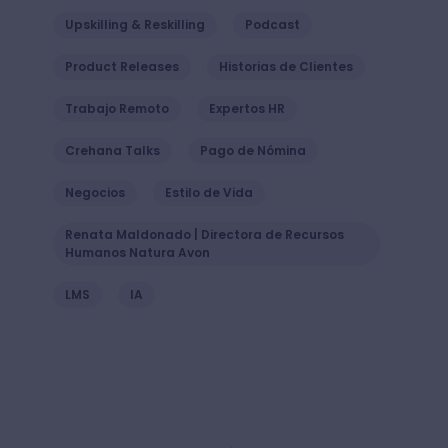
Upskilling & Reskilling
Podcast
Product Releases
Historias de Clientes
Trabajo Remoto
Expertos HR
Crehana Talks
Pago de Nómina
Negocios
Estilo de Vida
Renata Maldonado | Directora de Recursos
Humanos Natura Avon
LMS
IA