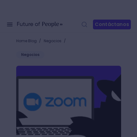
Contáctanos
/
/
Home Blog
Negocios
Negocios
¿Zoom es segura? Este es el secreto para proteger t