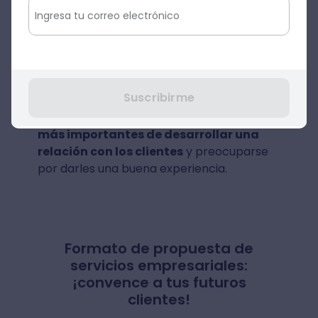
vender más y obtener un índice de
rentabilidad más alto sobre todas sus
operaciones.
Existen muchos beneficios y enumerarlos
Suscribirme
sería interminable, por eso, queremos
mostrarte cuáles son las
tres ventajas
más importantes de desarrollar una
relación con los clientes
y preocuparse
por darles una buena experiencia.
Formato de propuesta de
servicios empresariales:
¡convence a tus futuros
clientes!