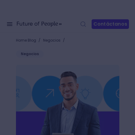
Contáctanos
/
/
Home Blog
Negocios
Negocios
Descubre qué es la relación con el cliente y cómo ut