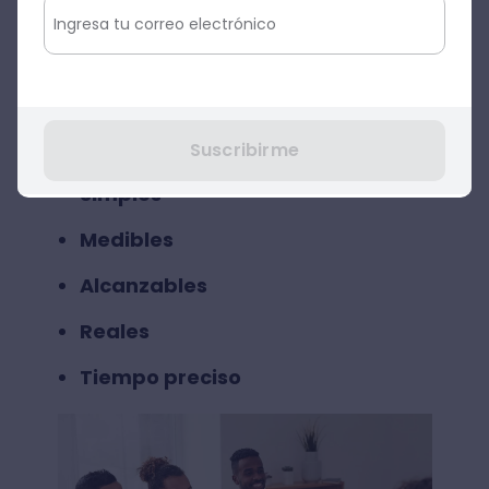
presente que una de las herramientas que
puedes utilizar para el planeamiento de
objetivos es la
perspectiva SMART
.
Este
diseño de objetivos trata de responder a
una metodología especial, en dónde
los
objetivos deben ser
:
Suscribirme
Simples
Medibles
Alcanzables
Reales
Tiempo preciso