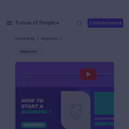
Contáctanos
/
/
Home Blog
Negocios
Negocios
Descubre estas 30 plantillas de banner para YouTube