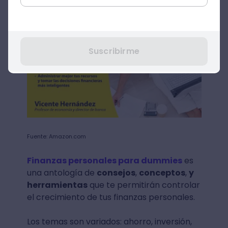
Suscribirme
Fuente: Amazon.com
Finanzas personales para dummies
es
una antología de
consejos
,
conceptos
,
y
herramientas
que te permitirán controlar
el crecimiento de tus finanzas personales.
Los temas son variados: ahorro, inversión,