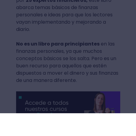
por
25 expertos financieros,
este libro
abarca temas básicos de finanzas
personales e ideas para que los lectores
vayan implementando y mejorando a
diario.
No es un libro para principiantes
en las
finanzas personales, ya que muchos
conceptos básicos se los salta. Pero es un
buen recurso para aquellos que estén
dispuestos a mover el dinero y sus finanzas
de una manera diferente.