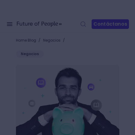
Contáctanos
/
/
Home Blog
Negocios
Negocios
11 libros de finanzas personales que cambiarán tu p