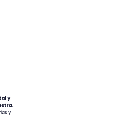
al y
estra.
ias y