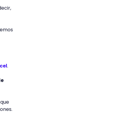
ecir,
eremos
cel
.
de
 que
iones.