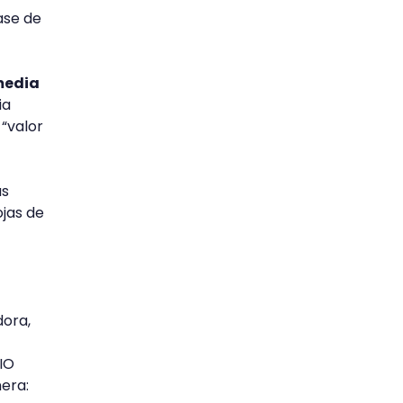
ase de
edia
ia
“valor
as
ojas de
dora,
IO
era: