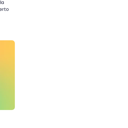
la
erto