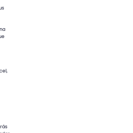
us
una
ue
cel,
erás