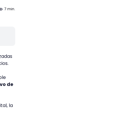
7 min.
nzadas
ios.
ble
ivo de
al, la