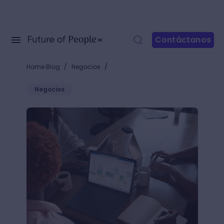
Contáctanos
/
/
Home Blog
Negocios
Negocios
¿Qué es Excel y para qué sirve? El programa "must 