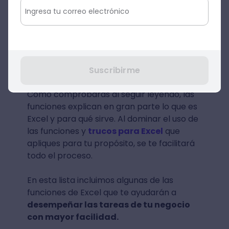
financieras, lógicas, estadísticas, de
ingeniería, de compatibilidad y web
.
También, en cuanto al texto, Excel brinda
funciones que te permiten hacer
búsquedas y citar referencias de forma
automática.
Suscribirme
Como comprobarás al seguir leyendo, las
funciones explican en gran parte lo que es
Excel y para qué sirve. Al dominar el uso de
las funciones y
trucos para Excel
que
apliques para tu propósito, se te facilitará
todo el proceso.
En esta lista incluimos algunas de las
funciones de Excel que te ayudarán a
desempeñar las tareas de tu negocio
con mayor facilidad.