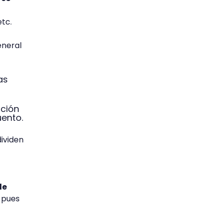
etc.
eneral
as
ación
uento.
ividen
de
, pues