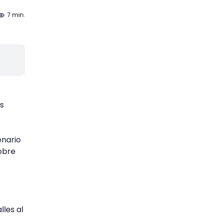
7 min.
s
enario
sobre
lles al