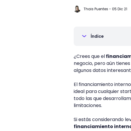
Thais Puentes
-
05 Dic 21
Índice
¿Crees que el
financiam
negocio, pero aún tienes
algunos datos interesan
El financiamiento intern
ideal para cualquier sta
todo las que desarrollam
limitaciones.
Si estás considerando l
financiamiento intern