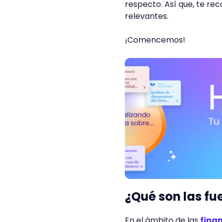
respecto. Así que, te r
relevantes.
¡Comencemos!
¿Qué son las fu
En el ámbito de las
fina