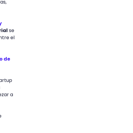
as,
y
ial
se
ntre el
o de
artup
u
ezar a
e