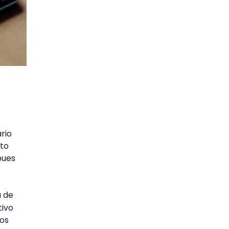
rio
to
 pues
a de
tivo
los