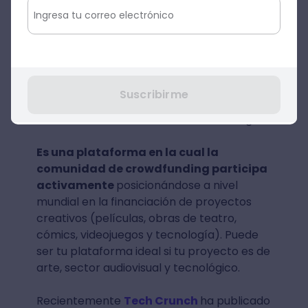
Con su lema “Kickstarter existe para
ayudar a hacer realidad proyectos
creativos” evidencia su apoyo en el arte y
la expresión, como también su
acompañamiento para que se concreten
Suscribirme
dichas ideas en la realidad. Dando un
funcionamiento exitoso al crowdfunding.
Es una plataforma en la cual la
comunidad de crowdfunding participa
activamente
posicionándose a nivel
mundial en la financiación de proyectos
creativos (películas, obras de teatro,
cómics, videojuegos y tecnología). Puede
ser tu plataforma ideal si tu proyecto es de
arte, sector audiovisual y tecnológico.
Recientemente
Tech Crunch
ha publicado