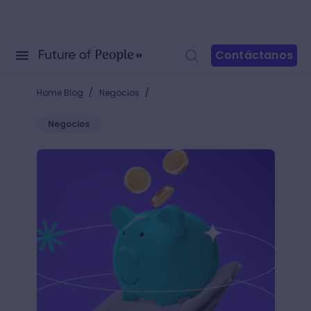
Contáctanos
/
/
Home Blog
Negocios
Negocios
¿Cómo hacer un plan de finanzas personales? 7 paso