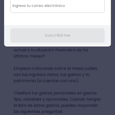
Pon en marcha esta estructura de un plan
financiero personal y será fácil organizar
tus finanzas personales.
¿Cuáles son tus finanzas
personales actuales?
Suscribirme
¿Conoces cuál es tu finanza personal
actual o tu situación financiera de los
últimos meses?
Empieza colocando sobre la mesa cuáles
son tus ingresos netos, tus gastos y tu
patrimonio (si cuentas con uno).
Clasifica tus gastos personales en gastos
fijos, variables y opcionales. Cuando tengas
la lista de estos gastos, puedes responder
las siguientes preguntas: