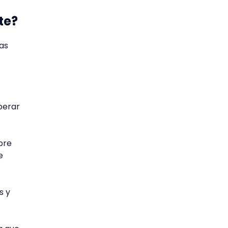
te?
as
perar
pre
e
s y