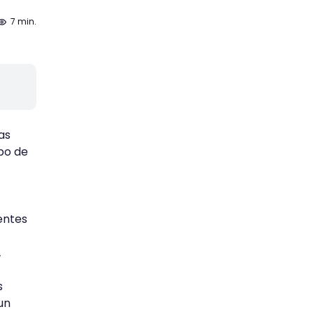
7 min.
as
po de
ientes
.
s
un