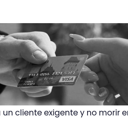
xigente y no morir en el intento
un cliente exigente y no morir e