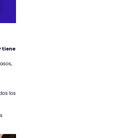
 tiene
asos,
dos los
s