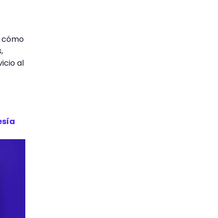
cómo
,
icio al
esía