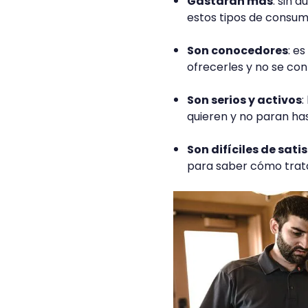
Gastarán más
: sin 
estos tipos de consumi
Son conocedores
: e
ofrecerles y no se co
Son serios y activos
:
quieren y no paran has
Son difíciles de sati
para saber cómo tratar