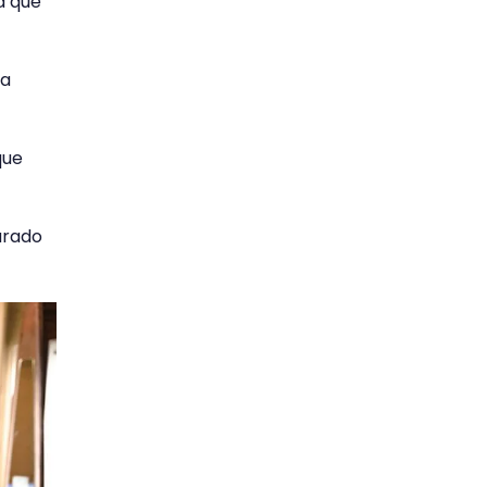
a que
ra
que
parado