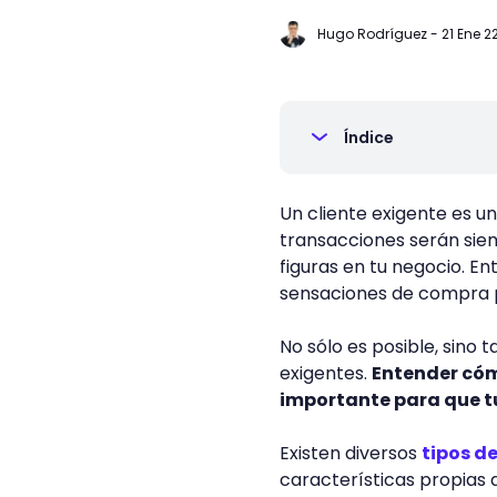
Hugo Rodríguez
-
21 Ene 2
Índice
Un cliente exigente es un
transacciones serán sie
figuras en tu negocio. En
sensaciones de compra p
No sólo es posible, sino 
exigentes.
Entender cóm
importante para que t
Existen diversos
tipos de
características propias d