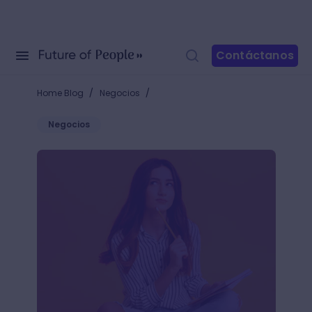
Contáctanos
/
/
Home Blog
Negocios
Negocios
Aprendizaje cooperativo y colaborativo ¿Cuál es me