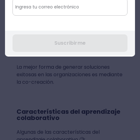
colaborativos.
¿Dudas de la eficacia del aprendizaje
colaborativo? Verifica qué dice nuestra
profesora
Maia Mazar
del
curso online
Suscribirme
de Herramientas para el aprendizaje
social y colaborativo
:
La mejor forma de generar soluciones
exitosas en las organizaciones es mediante
la co-creación.
Características del aprendizaje
colaborativo
Algunas de las características del
aprendizaje colaborativo 🧐: