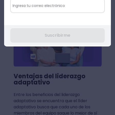
Agenda una Demo
Suscribirme
Ventajas del liderazgo
adaptativo
Entre los beneficios del liderazgo
adaptativo se encuentra que el líder
adaptativo busca que cada uno de los
miembros del equipo saque lo mejor de sí