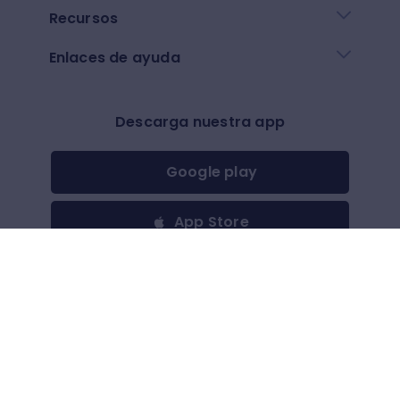
Recursos
Enlaces de ayuda
Descarga nuestra app
Google play
App Store
Otros
$
(
USD
)