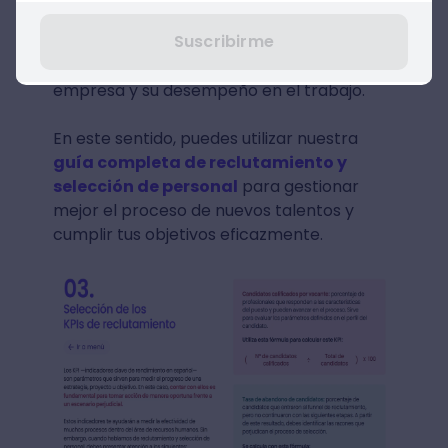
de talentos, se pueden considerar métricas
Suscribirme
específicas, como el tiempo promedio que
los colaboradores permanecen en la
empresa y su desempeño en el trabajo.
En este sentido, puedes utilizar nuestra
guía completa de reclutamiento y
selección de personal
para gestionar
mejor el proceso de nuevos talentos y
cumplir tus objetivos eficazmente.