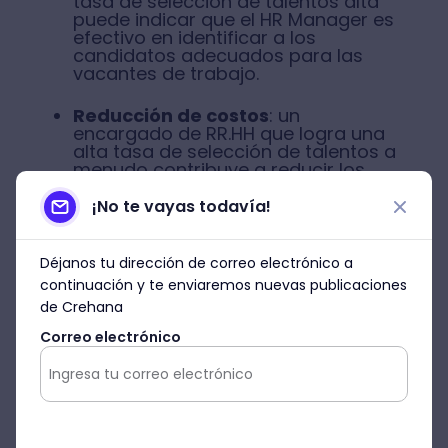
tasa de selección de talentos alta
puede indicar que el HR Manager es
efectivo en identificar a los
candidatos adecuados para las
vacantes de trabajo.
Reducción de costos
: un
encargado de RR.HH que logra una
alta tasa de selección de talentos a
menudo contribuye a reducir los
costos de contratación al
minimizar el tiempo y los recursos
¡No te vayas todavía!
invertidos en la búsqueda y
selección de nuevos candidatos.
Déjanos tu dirección de correo electrónico a
Calidad de las contrataciones
: el
continuación y te enviaremos nuevas publicaciones
HR Manager debe asegurarse de
de Crehana
que los candidatos contratados
sean adecuados para el puesto y
Correo electrónico
contribuyan al éxito de la
organización.
Para evaluar el desempeño de un HR
Manager en términos de tasa de selección