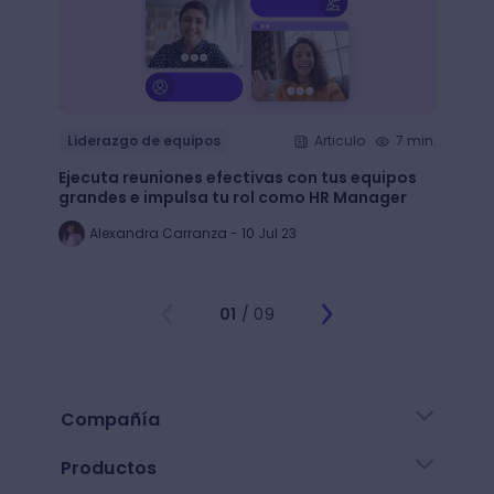
Liderazgo de equipos
Articulo
7 min.
Lider
Ejecuta reuniones efectivas con tus equipos
¿Tu eq
grandes e impulsa tu rol como HR Manager
para 
Alexandra Carranza - 10 Jul 23
Al
01
/ 09
Compañía
Productos