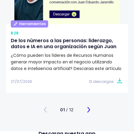
Herramientas
B2B
De los números a las personas: liderazgo,
datos e IA en una organización según Juan
Eduardo Jaramillo
¿Cómo pueden los líderes de Recursos Humanos
generar mayor impacto en el negocio utilizando
datos e inteligencia artificial? Descarga este artículo
editorial y conoce la visión de Juan Eduardo Jaramillo,
VP de Talento Humano en Emtelco, sobre el papel del
27/07/2026
13 descargas
liderazgo, la cultura y la evidencia para construir
organizaciones más preparadas para el futuro.
01
/ 12
Descarga nuestra app