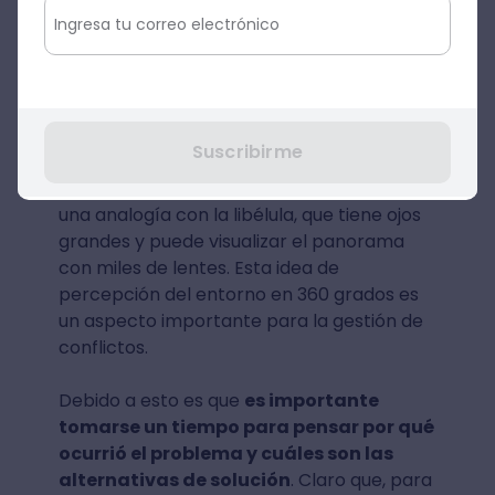
desde distintas
perspectivas
Otra de las mejores estrategias para la
resolución de conflictos laborales es
visualizar el problema desde distintas
Suscribirme
perspectivas. Así, en el artículo de
Mckinsey que recién mencionamos se hace
una analogía con la libélula, que tiene ojos
grandes y puede visualizar el panorama
con miles de lentes. Esta idea de
percepción del entorno en 360 grados es
un aspecto importante para la gestión de
conflictos.
Debido a esto es que
es importante
tomarse un tiempo para pensar por qué
ocurrió el problema y cuáles son las
alternativas de solución
. Claro que, para