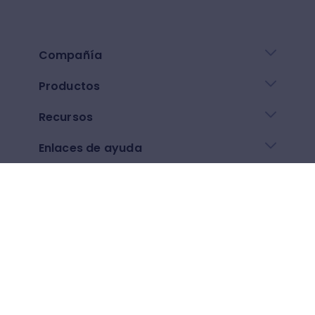
Compañía
Productos
Recursos
Enlaces de ayuda
Descarga nuestra app
Google play
App Store