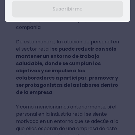
entorno de trabajo adecuado para que los
Suscribirme
colaboradores puedan vislumbrar las
ventajas que ofrece trabajar para tu
compañía.
De esta manera, la rotación de personal en
el sector retail
se puede reducir con sólo
mantener un entorno de trabajo
saludable, donde se cumplan los
objetivos y se impulse a los
colaboradores a participar, promover y
ser protagonistas de las labores dentro
de la empresa
.
Y como mencionamos anteriormente, si el
personal en la industria retail se siente
motivado en un entorno que se adecúe a lo
que ellos esperan de una empresa de este