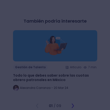
También podría interesarte
Gestión de Talento
Articulo
7 min.
Gesti
Todo lo que debes saber sobre las cuotas
Lean 
obrero patronales en México
trans
Alexandra Carranza - 20 Mar 24
Al
01
/ 09