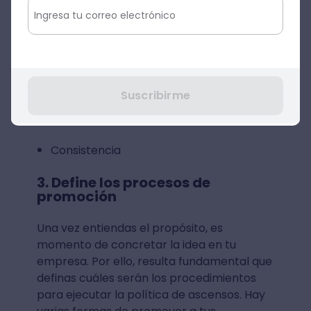
Es importante que el objetivo de esta
política de promoción y ascensos esté
basado en 3 pilares esenciales, como son
los siguientes:
Equidad
Suscribirme
Uniformidad
Consistencia
3. Define los procesos de
promoción
Una vez entiendas el propósito, es
momento de concretar la idea en tu
empresa. Por ello, resulta fundamental que
definas cuáles serán los procedimientos
para ejecutar la política de ascensos. Hay