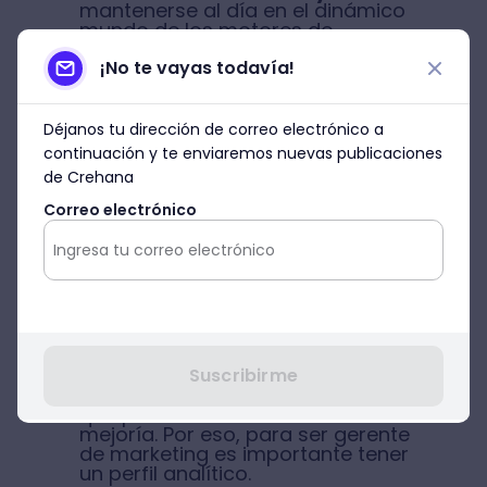
mantenerse al día en el dinámico
mundo de los motores de
búsqueda para optimizar
constantemente la estrategia de
¡No te vayas todavía!
contenidos es una piedra angular
de cualquier departamento de
marketing.
Déjanos tu dirección de correo electrónico a
continuación y te enviaremos nuevas publicaciones
Conocimientos de redes sociales:
de Crehana
saber qué tipos de contenido
funcionan para cada plataforma y
Correo electrónico
sacarle provecho a las pautas y
campañas pagadas es un must de
cualquier estrategia de marketing.
Conocimientos de análisis de
datos:
establecer objetivos con
base en las mediciones y analíticas
es la mejor forma de establecer
Suscribirme
una estrategia de marketing digital
que pueda estar en constante
mejoría. Por eso, para ser gerente
de marketing es importante tener
un perfil analítico.