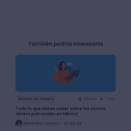
También podría interesarte
Gestión de Talento
Articulo
7 min.
Gesti
Todo lo que debes saber sobre las cuotas
Lean 
obrero patronales en México
trans
Alexandra Carranza - 20 Mar 24
Al