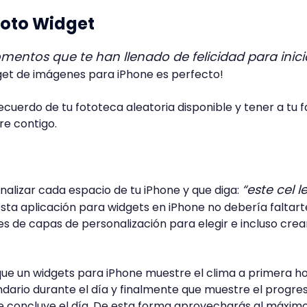
Foto Widget
entos que te han llenado de felicidad para inici
get de imágenes para iPhone es perfecto!
cuerdo de tu fototeca aleatoria disponible y tener a tu fa
e contigo.
“este cel l
onalizar cada espacio de tu iPhone y que diga:
ta aplicación para widgets en iPhone no debería faltart
de capas de personalización para elegir e incluso crear
ue un widgets para iPhone muestre el clima a primera h
ndario durante el día y finalmente que muestre el progre
ue concluye el día. De esta forma aprovecharás al máxim