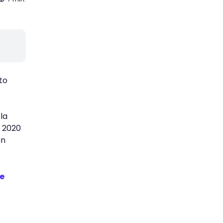
to
la
l 2020
un
re