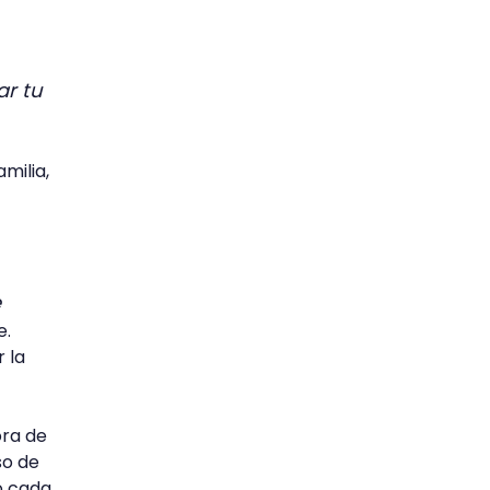
ar tu
milia,
e
e.
 la
ora de
so de
o cada