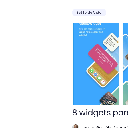
Estilo de Vida
8 widgets para iPhone qu
8 widgets par
Jessica González Arazo
-