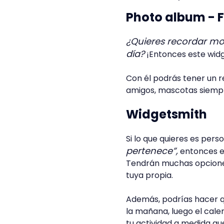
Photo album - 
¿Quieres recordar mom
día?
¡Entonces este wid
Con él podrás tener un re
amigos, mascotas siempr
Widgetsmith
Si lo que quieres es pers
pertenece”,
entonces es
Tendrán muchas opciones 
tuya propia.
Además, podrías hacer q
la mañana, luego el cale
tu actividad a medida q