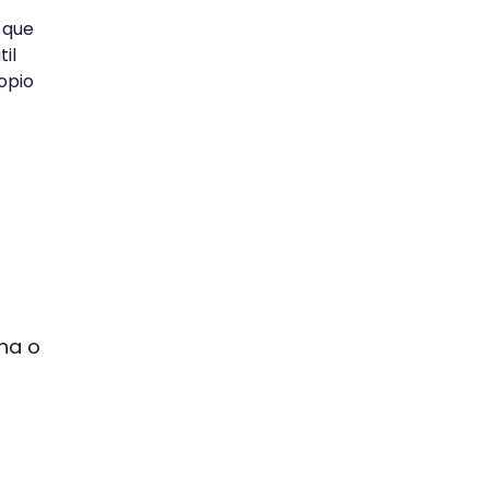
 que
il
opio
cha o