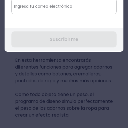
Fuente: Marvelous Designer
Suscribirme
✅ Adornos y detalles
En esta herramienta encontrarás
diferentes funciones para agregar adornos
y detalles como botones, cremalleras,
puntadas de ropa y muchas más opciones.
Como todo objeto tiene un peso, el
programa de diseño simula perfectamente
el peso de los adornos sobre la ropa para
crear un efecto realista.