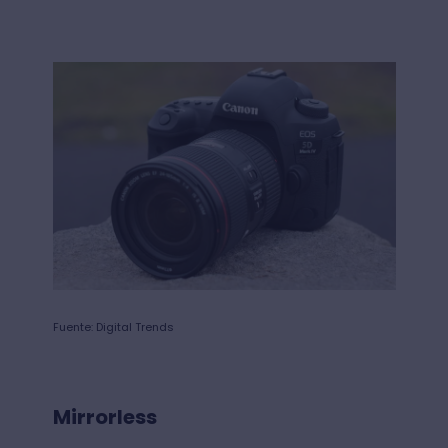
campo limitada.
Una desventaja es que, como son cámaras
fotográficas adaptadas para grabar video,
presentan algunas limitaciones como el
tiempo que permite grabar y no tienen
entrada de
micrófono XLR
.