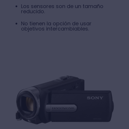
También suelen tener un zoom potente.
Algunas de las desventajas que puede
tener este tipo de cámaras de video son:
El poco control de lo que se está
grabando.
Los sensores son de un tamaño
reducido.
No tienen la opción de usar
objetivos intercambiables.