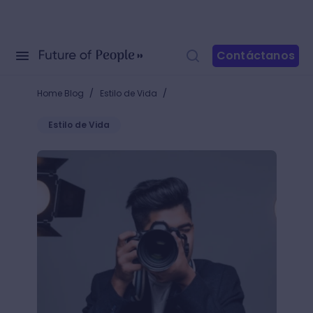
Contáctanos
/
/
Home Blog
Estilo de Vida
Estilo de Vida
¡Conoce los tipos de cámara de video y haz tus pro