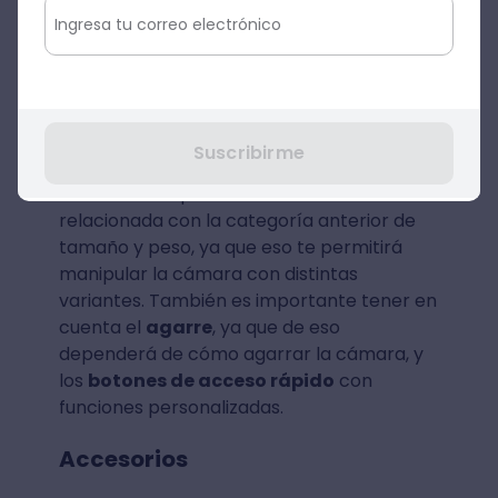
los productos y los ambientes se adapten
a las capacidades y limitaciones físicas y
mentales de la persona.
Este es un dato importante porque puede
llegar a determinar qué tipo de cámara
Suscribirme
podemos utilizar para grabar un vídeo.
Obviamente que esta distinción está
relacionada con la categoría anterior de
tamaño y peso, ya que eso te permitirá
manipular la cámara con distintas
variantes. También es importante tener en
cuenta el
agarre
, ya que de eso
dependerá de cómo agarrar la cámara, y
los
botones de acceso rápido
con
funciones personalizadas.
Accesorios