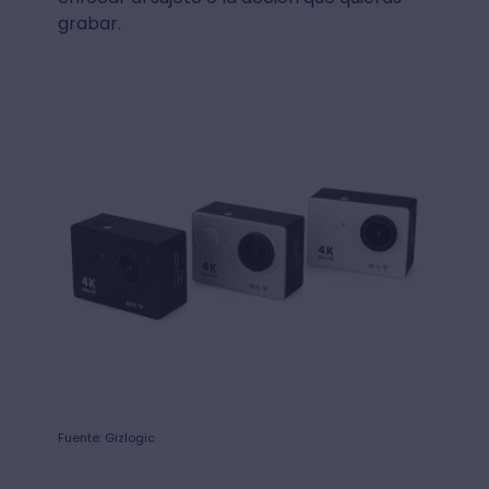
carcasa que puede protegerlas de los
golpes y del agua.
Las
cámaras de acción 4k
son ideales
para actividades deportivas donde se
necesitan portabilidad, ligereza y un gran
angular para no tener la mente puesta en
enfocar al sujeto o la acción que quieras
grabar.