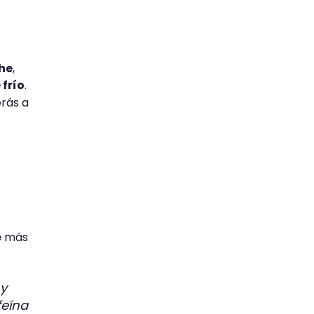
che
,
 frío
.
erás a
é
más
 y
feína