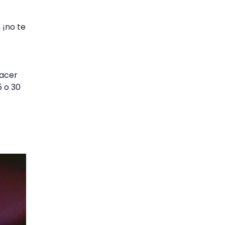
 ¡no te
hacer
5 o 30