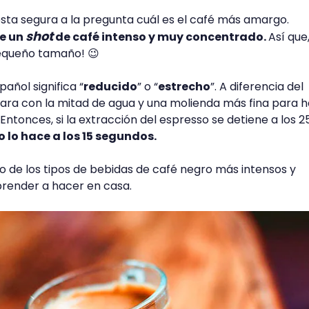
uesta segura a la pregunta cuál es el café más amargo.
shot
de un
de café intenso y muy concentrado.
Así que,
pequeño tamaño! 😉
pañol significa “
reducido
” o “
estrecho
”. A diferencia del
para con la mitad de agua y una molienda más fina para 
Entonces, si la extracción del espresso se detiene a los 2
to lo hace a los 15 segundos.
uno de los tipos de bebidas de café negro más intensos y
render a hacer en casa.