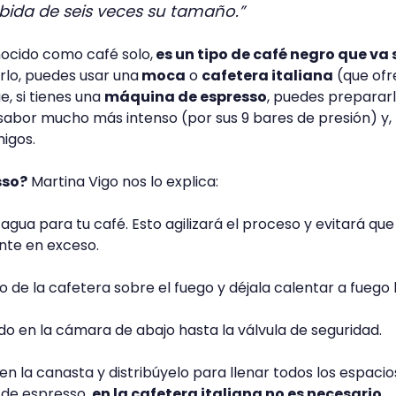
bida de seis veces su tamaño.”
nocido como café solo,
es un tipo de café negro que va 
rlo, puedes usar una
moca
o
cafetera italiana
(que ofr
e, si tienes una
máquina de espresso
, puedes preparar
n sabor mucho más intenso (por sus 9 bares de presión) y,
migos.
sso?
Martina Vigo nos lo explica:
gua para tu café. Esto agilizará el proceso y evitará que
ente en exceso.
 de la cafetera sobre el fuego y déjala calentar a fuego 
do en la cámara de abajo hasta la válvula de seguridad.
n la canasta y distribúyelo para llenar todos los espacio
 de espresso,
en la cafetera italiana no es necesario