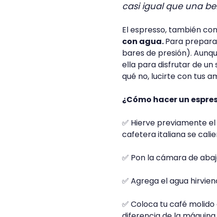
casi igual que una be
El espresso, también co
con agua.
Para prepara
bares de presión). Aunqu
ella para disfrutar de u
qué no, lucirte con tus a
¿Cómo hacer un espre
✅ Hierve previamente el a
cafetera italiana se cali
✅ Pon la cámara de abajo
✅ Agrega el agua hirvien
✅ Coloca tu café molido e
diferencia de la máquina