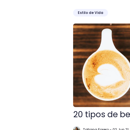
Estilo de Vida
20 tipos de bebidas de c
20 tipos de b
Tatiana Forero
-
02 Jun 21