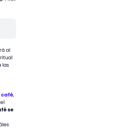
rá al
ritual
 las
 café
,
el
afé se
áles