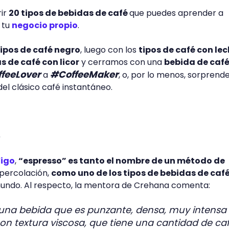
ir
20 tipos de bebidas de café
que puedes aprender a
 tu
negocio propio
.
tipos de café negro
, luego con los
tipos de café con le
s de café con licor
y cerramos con una
bebida de café
feeLover
#CoffeeMaker
a
, o, por lo menos, sorprend
del clásico café instantáneo.
e
Vigo
,
“espresso” es tanto el nombre de un método de
percolación,
como uno de los tipos de bebidas de caf
undo. Al respecto, la mentora de Crehana comenta:
 una bebida que es punzante, densa, muy intensa
on textura viscosa, que tiene una cantidad de ca