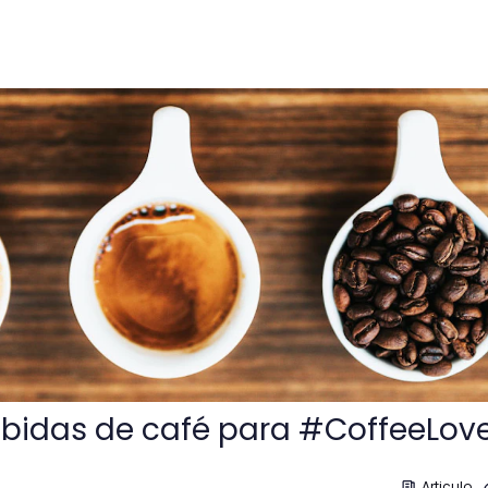
afé para #CoffeeLovers
ebidas de café para #CoffeeLov
Articulo