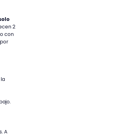
solo
ecen 2
lo con
 por
 la
bajo.
s. A