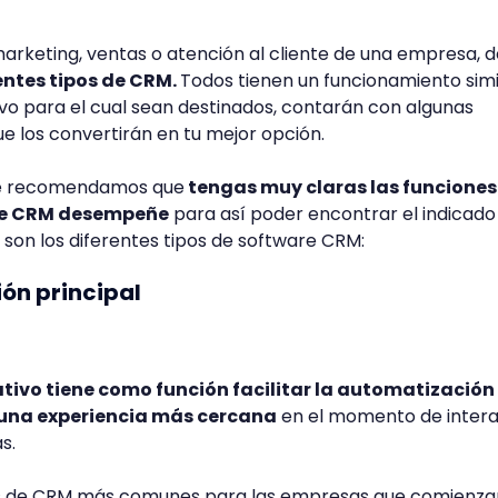
 marketing, ventas o atención al cliente de una empresa, 
entes tipos de CRM.
Todos tienen un funcionamiento simil
vo para el cual sean destinados, contarán con algunas
ue los convertirán en tu mejor opción.
 te recomendamos que
tengas muy claras las funciones
are CRM desempeñe
para así poder encontrar el indicado
 son los diferentes tipos de software CRM:
ión principal
ivo tiene como función facilitar la automatización
 una experiencia más cercana
en el momento de inter
s.
pos de CRM más comunes para las empresas que comienza