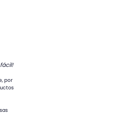
ácil!
e, por
uctos
sas