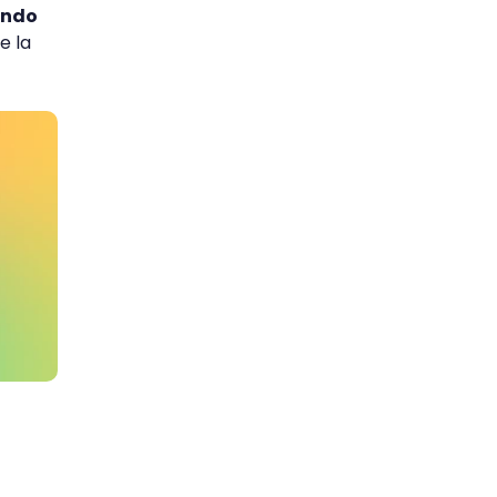
endo
e la