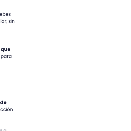
debes
ar; sin
 que
 para
 de
acción
n a