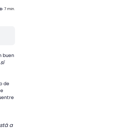
7 min.
n buen
sí
so de
te
uentre
stá a