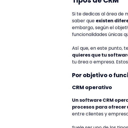
Tipos de CRM
Si te dedicas al área de
saber que
existen difer
embargo, según el objeti
funcionalidades únicas q
Así que, en este punto,
quieres que tu softw
tu área o empresa. Estos
Por objetivo o func
CRM operativo
Un software CRM operat
procesos
para ofrecer
entre clientes y empresa
Suele ser uno de los ti