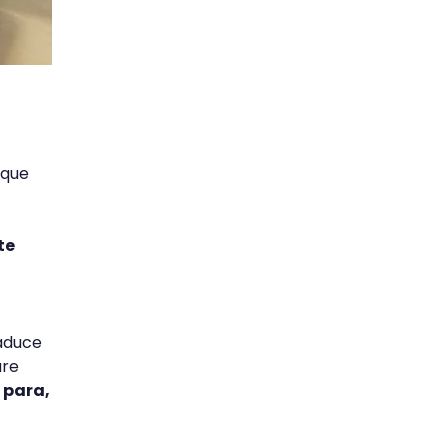
 que
te
raduce
are
 para,