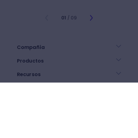
01
/ 09
Compañía
Productos
Recursos
Enlaces de ayuda
Descarga nuestra app
Google play