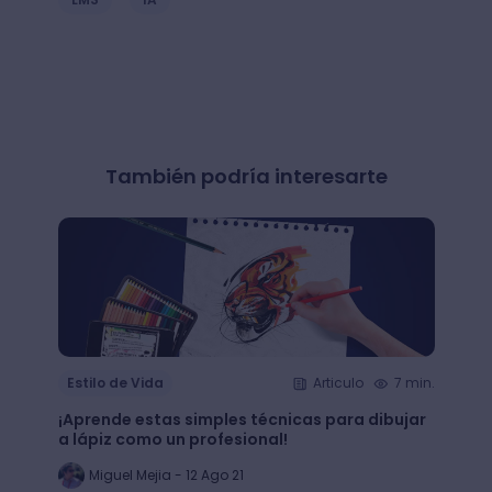
También podría interesarte
Estilo de Vida
Articulo
7 min.
Estil
¡Aprende estas simples técnicas para dibujar
¿Qué 
a lápiz como un profesional!
crear
Miguel Mejia - 12 Ago 21
Jo